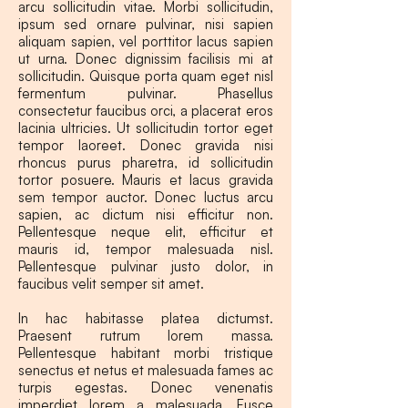
arcu sollicitudin vitae. Morbi sollicitudin,
ipsum sed ornare pulvinar, nisi sapien
aliquam sapien, vel porttitor lacus sapien
ut urna. Donec dignissim facilisis mi at
sollicitudin. Quisque porta quam eget nisl
fermentum pulvinar. Phasellus
consectetur faucibus orci, a placerat eros
lacinia ultricies. Ut sollicitudin tortor eget
tempor laoreet. Donec gravida nisi
rhoncus purus pharetra, id sollicitudin
tortor posuere. Mauris et lacus gravida
sem tempor auctor. Donec luctus arcu
sapien, ac dictum nisi efficitur non.
Pellentesque neque elit, efficitur et
mauris id, tempor malesuada nisl.
Pellentesque pulvinar justo dolor, in
faucibus velit semper sit amet.
In hac habitasse platea dictumst.
Praesent rutrum lorem massa.
Pellentesque habitant morbi tristique
senectus et netus et malesuada fames ac
turpis egestas. Donec venenatis
imperdiet lorem a malesuada. Fusce