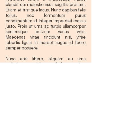
blandit dui molestie risus sagittis pretium.
Etiam et tristique lacus. Nunc dapibus felis
tellus, nec fermentum purus
condimentum id. Integer imperdiet massa
justo. Proin ut urna ac turpis ullamcorper
scelerisque pulvinar varius velit.
Maecenas vitae tincidunt nisi, vitae
lobortis ligula. In laoreet augue id libero
semper posuere.
Nunc erat libero, aliquam eu urna
scelerisque, pulvinar scelerisque tellus.
Proin eleifend augue commodo, congue
metus nec, scelerisque odio. Proin
molestie massa eget metus interdum, eu
aliquet erat fringilla. Ut condimentum
metus dui, a auctor libero congue ut. Ut
suscipit tempor ligula. Sed tincidunt
faucibus convallis. Sed elementum
sollicitudin lacus eget placerat. Aliquam
porta, felis vitae consectetur sollicitudin,
urna lectus semper leo, a fringilla dui urna
eget est. Suspendisse odio risus,