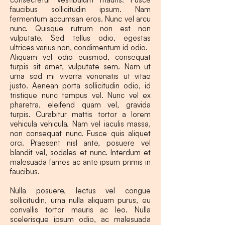
faucibus sollicitudin ipsum. Nam
fermentum accumsan eros. Nunc vel arcu
nunc. Quisque rutrum non est non
vulputate. Sed tellus odio, egestas
ultrices varius non, condimentum id odio.
Aliquam vel odio euismod, consequat
turpis sit amet, vulputate sem. Nam ut
urna sed mi viverra venenatis ut vitae
justo. Aenean porta sollicitudin odio, id
tristique nunc tempus vel. Nunc vel ex
pharetra, eleifend quam vel, gravida
turpis. Curabitur mattis tortor a lorem
vehicula vehicula. Nam vel iaculis massa,
non consequat nunc. Fusce quis aliquet
orci. Praesent nisl ante, posuere vel
blandit vel, sodales et nunc. Interdum et
malesuada fames ac ante ipsum primis in
faucibus.
Nulla posuere, lectus vel congue
sollicitudin, urna nulla aliquam purus, eu
convallis tortor mauris ac leo. Nulla
scelerisque ipsum odio, ac malesuada