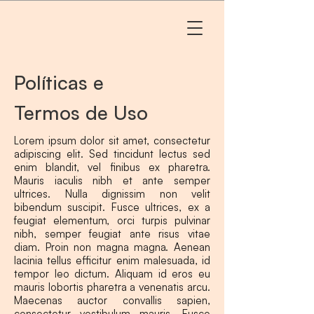
Políticas e
Termos de Uso
Lorem ipsum dolor sit amet, consectetur
adipiscing elit. Sed tincidunt lectus sed
enim blandit, vel finibus ex pharetra.
Mauris iaculis nibh et ante semper
ultrices. Nulla dignissim non velit
bibendum suscipit. Fusce ultrices, ex a
feugiat elementum, orci turpis pulvinar
nibh, semper feugiat ante risus vitae
diam. Proin non magna magna. Aenean
lacinia tellus efficitur enim malesuada, id
tempor leo dictum. Aliquam id eros eu
mauris lobortis pharetra a venenatis arcu.
Maecenas auctor convallis sapien,
consectetur vestibulum mauris. Fusce